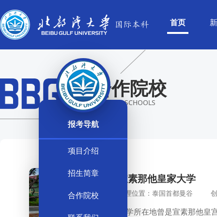
首页
国际本科
合作院校
PARTNER SCHOOLS
报考导航
项目介绍
招生简章
宣素那他皇家大学
地理位置：泰国首都曼谷
创
合作院校